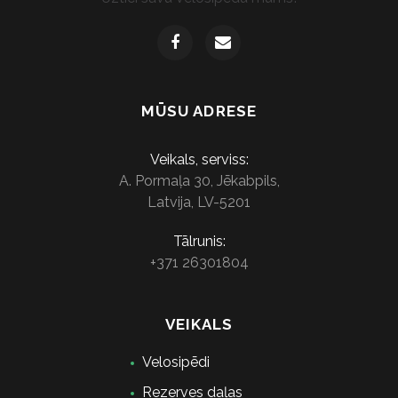
MŪSU ADRESE
Veikals, serviss:
A. Pormaļa 30, Jēkabpils,
Latvija, LV-5201
Tālrunis:
+371 26301804
VEIKALS
Velosipēdi
Rezerves daļas