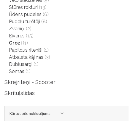
Velo slēdzenes
(5)
Stūres rokturi
(13)
Ūdens pudeles
(6)
Pudeļu turētāji
(8)
Zvaniņi
(2)
Ķiveres
(15)
Grozi
(1)
Papildus ritenīši
(1)
Atbalsta kājiņas
(3)
Dubļusargi
(1)
Somas
(1)
Skrejriteņi - Scooter
Skrituļslidas
Kārtot pēc noklusējuma