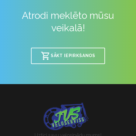
Atrodi meklēto mūsu
veikalā!
SĀKT IEPIRKŠANOS
Uztici savu velosipēdu mums!