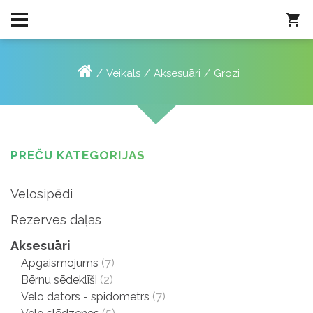
Veikals
Aksesuāri
Grozi
PREČU KATEGORIJAS
Velosipēdi
Rezerves daļas
Aksesuāri
Apgaismojums
(7)
Bērnu sēdeklīši
(2)
Velo dators - spidometrs
(7)