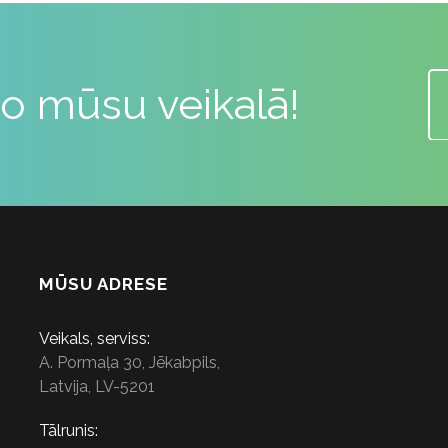
o mūsu veikalā!
MŪSU ADRESE
Veikals, serviss:
A. Pormaļa 30, Jēkabpils,
Latvija, LV-5201
Tālrunis: