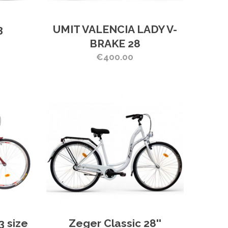
3
UMIT VALENCIA LADY V-
BRAKE 28
€400.00
3 size
Zeger Classic 28''