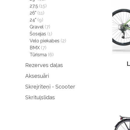
27.5
(15)
26"
(11)
24"
(9)
Gravel
(7)
Šosejas
(1)
Velo piekabes
(2)
BMX
(7)
Tūrisma
(6)
L
Rezerves daļas
Aksesuāri
Skrejriteņi - Scooter
Skrituļslidas