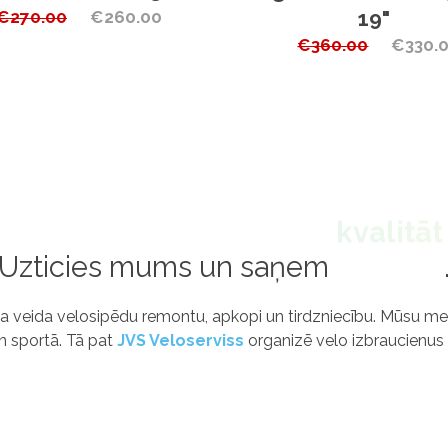
19"
€270.00
€260.00
€360.00
€330.
Uzticies mums un saņem
garantij
sa veida velosipēdu remontu, apkopi un tirdzniecību. Mūsu m
n sportā. Tā pat
JVS Veloserviss
organizē velo izbraucienus