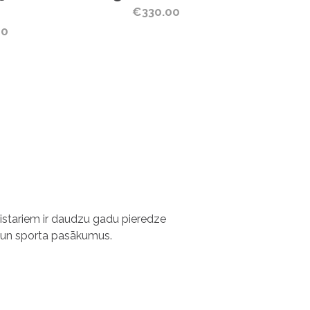
€330.00
00
.
as
eistariem ir daudzu gadu pieredze
 un sporta pasākumus.