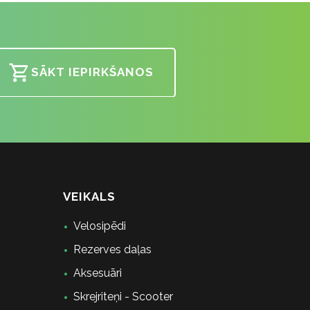
SĀKT IEPIRKŠANOS
VEIKALS
Velosipēdi
Rezerves daļas
Aksesuāri
Skrejriteņi - Scooter