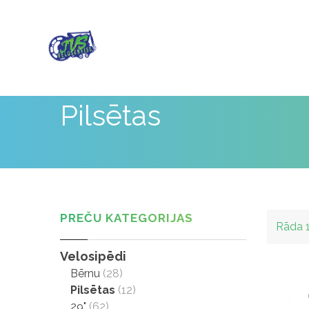
Pilsētas
PREČU KATEGORIJAS
Rāda 
Velosipēdi
Bērnu
(28)
Pilsētas
(12)
29"
(62)