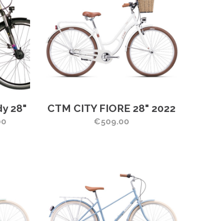
y 28"
CTM CITY FIORE 28" 2022
00
€509.00