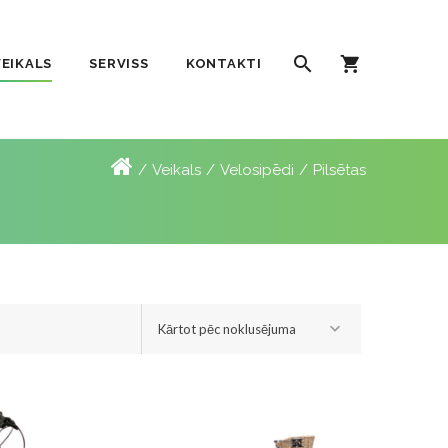
VEIKALS
SERVISS
KONTAKTI
Veikals
Velosipēdi
Pilsētas
Kārtot pēc noklusējuma