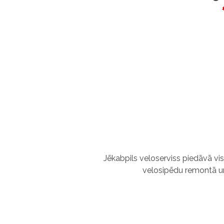
Jēkabpils veloserviss piedāvā vi
velosipēdu remontā u