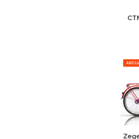
CTM
AKCIJ
Zege