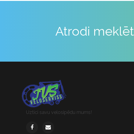
Atrodi meklēt
Uztici savu velosipēdu mums!