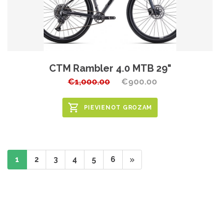
CTM Rambler 4.0 MTB 29"
€1,000.00
€900.00
PIEVIENOT GROZAM
1
2
3
4
5
6