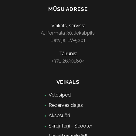
MŪSU ADRESE
Veikals, serviss:
A. Pormaļa 30, Jēkabpils,
Latvija, LV-5201
Tālrunis:
+371 26301804
VEIKALS
Velosipēdi
Rezerves daļas
Aksesuāri
Skrejriteņi - Scooter