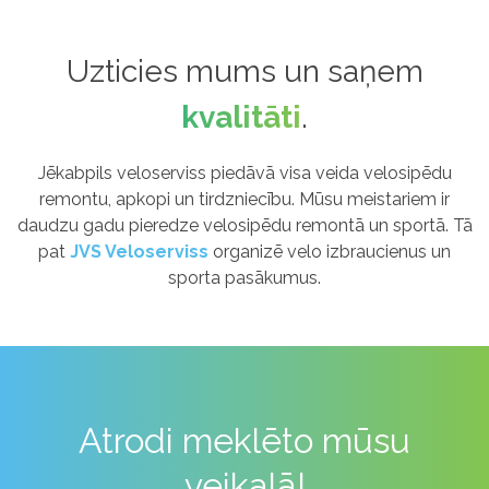
Uzticies mums un saņem
kvalitāti
.
Jēkabpils veloserviss piedāvā visa veida velosipēdu
remontu, apkopi un tirdzniecību. Mūsu meistariem ir
daudzu gadu pieredze velosipēdu remontā un sportā. Tā
pat
JVS Veloserviss
organizē velo izbraucienus un
sporta pasākumus.
Atrodi meklēto mūsu
veikalā!