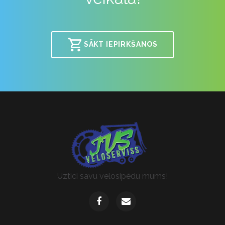
SĀKT IEPIRKŠANOS
Uztici savu velosipēdu mums!