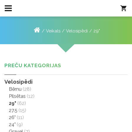
Veikals
Velosipēdi
29"
PREČU KATEGORIJAS
Velosipēdi
Bērnu
(28)
Pilsētas
(12)
29"
(62)
27.5
(15)
26"
(11)
24"
(9)
Gravel
(7)