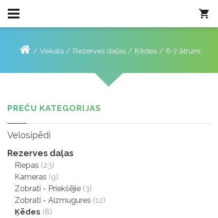
Veikals
Rezerves daļas
Ķēdes
6-7 ātrumi
PREČU KATEGORIJAS
Velosipēdi
Rezerves daļas
Riepas
(23)
Kameras
(9)
Zobrati - Priekšējie
(3)
Zobrati - Aizmugures
(12)
Ķēdes
(8)