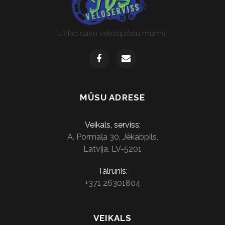
Uztici savu velosipēdu mums!
MŪSU ADRESE
Veikals, serviss:
A. Pormaļa 30, Jēkabpils,
Latvija, LV-5201
Tālrunis:
+371 26301804
VEIKALS