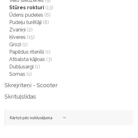
Velo slēdzenes
(5)
Stūres rokturi
(13)
Ūdens pudeles
(6)
Pudeļu turētāji
(8)
Zvaniņi
(2)
Ķiveres
(15)
Grozi
(1)
Papildus ritenīši
(1)
Atbalsta kājiņas
(3)
Dubļusargi
(1)
Somas
(1)
Skrejriteņi - Scooter
Skrituļslidas
Kārtot pēc noklusējuma