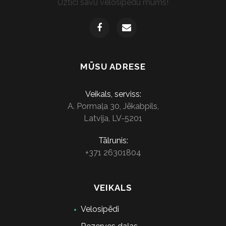
Uztici savu velosipēdu mums!
MŪSU ADRESE
Veikals, serviss:
A. Pormaļa 30, Jēkabpils,
Latvija, LV-5201
Tālrunis:
+371 26301804
VEIKALS
Velosipēdi