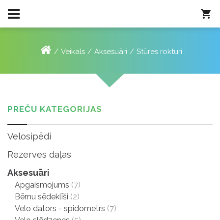
Veikals
Aksesuāri
Stūres rokturi
PREČU KATEGORIJAS
Velosipēdi
Rezerves daļas
Aksesuāri
Apgaismojums
(7)
Bērnu sēdeklīši
(2)
Velo dators - spidometrs
(7)