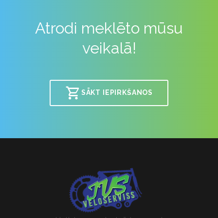
Atrodi meklēto mūsu
veikalā!
SĀKT IEPIRKŠANOS