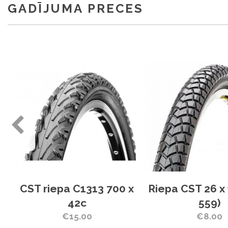
GADĪJUMA PRECES
CST riepa C1313 700 x
Riepa CST 26 x 
C-
42c
559)
€15.00
€8.00