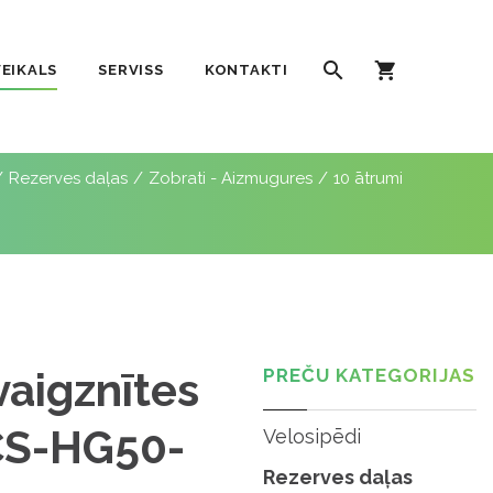
VEIKALS
SERVISS
KONTAKTI
Rezerves daļas
Zobrati - Aizmugures
10 ātrumi
vaigznītes
PREČU KATEGORIJAS
CS-HG50-
Velosipēdi
Rezerves daļas