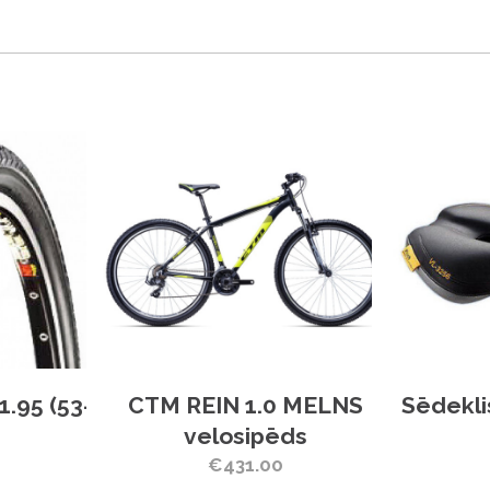
1.95 (53-
CTM REIN 1.0 MELNS
Sēdekli
velosipēds
€431.00