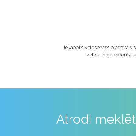
Jēkabpils veloserviss piedāvā vi
velosipēdu remontā u
Atrodi meklēt