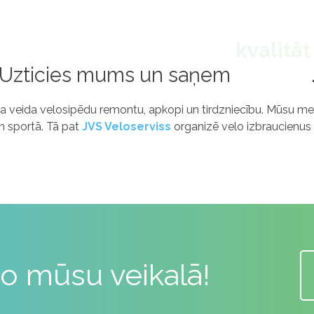
Uzticies mums un saņem
garantij
sa veida velosipēdu remontu, apkopi un tirdzniecību. Mūsu m
n sportā. Tā pat
JVS Veloserviss
organizē velo izbraucienus
o mūsu veikalā!