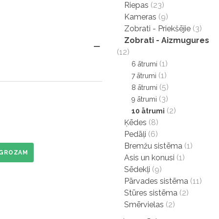
Riepas
(23)
Kameras
(9)
Zobrati - Priekšējie
(3)
Zobrati - Aizmugures
(12)
(1)
6 ātrumi
(1)
7 ātrumi
(5)
8 ātrumi
(3)
9 ātrumi
(2)
10 ātrumi
Ķēdes
(8)
Pedāļi
(6)
Bremžu sistēma
(1)
 GROZAM
Asis un konusi
(1)
Sēdekļi
(9)
Pārvades sistēma
(11)
Stūres sistēma
(2)
Smērvielas
(2)