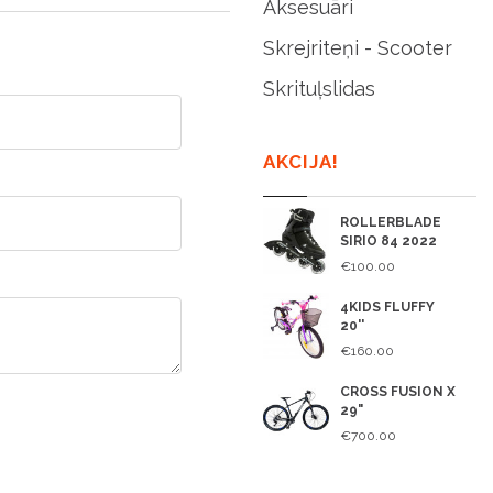
Aksesuāri
Skrejriteņi - Scooter
Skrituļslidas
AKCIJA!
ROLLERBLADE
SIRIO 84 2022
€100.00
4KIDS FLUFFY
20''
€160.00
CROSS FUSION X
29"
€700.00