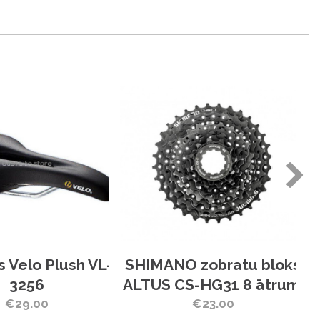
s Velo Plush VL-
SHIMANO zobratu bloks
3256
ALTUS CS-HG31 8 ātrumi
€29.00
€23.00