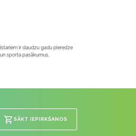
.
as
eistariem ir daudzu gadu pieredze
 un sporta pasākumus.
SĀKT IEPIRKŠANOS