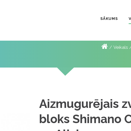
SĀKUMS
Veikals
Aizmugurējais z
bloks Shimano 