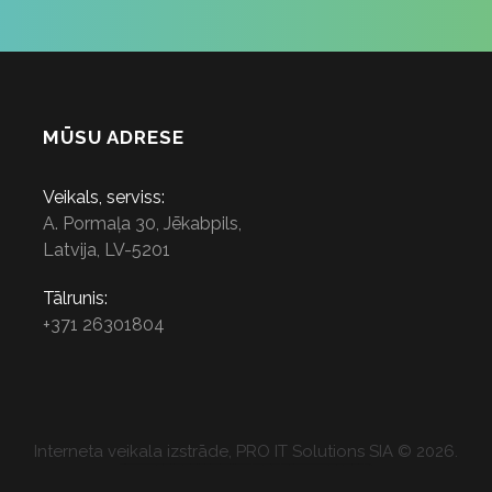
MŪSU ADRESE
Veikals, serviss:
A. Pormaļa 30, Jēkabpils,
Latvija, LV-5201
Tālrunis:
+371 26301804
Interneta veikala izstrāde
, PRO IT Solutions SIA ©
2026
.
games for free
games online
sex games
игры бесплатно
jogos grátis
juegos gratis
konstelose spiele
jeux gratuits
giochi gratis
gratis spill
gratis spel
gratis spil
porn games
sex games
pelit ilmaiseks
ігри безкоштовно
darmowe gry
hry zdarma
jocuri gratuite
játékok ingyen
spelletjes gratis
tasuta mängud
speles bez maksas
zaidimai nemokami
lojra falas
παιχνίδια δωρεάν
igre za prost
jogos grátis
Игри
Oyunlar
ゲーム