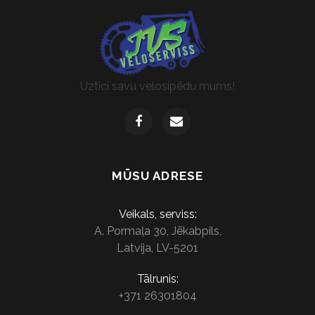
Uztici savu velosipēdu mums!
MŪSU ADRESE
Veikals, serviss:
A. Pormaļa 30, Jēkabpils,
Latvija, LV-5201
Tālrunis:
+371 26301804