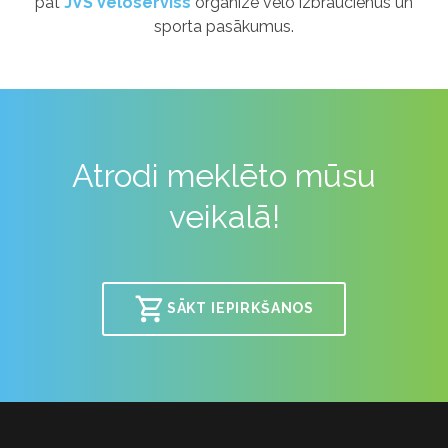
pat
JVS Veloserviss
organizē velo izbraucienus un
sporta pasākumus.
Atrodi meklēto mūsu
veikalā!
SĀKT IEPIRKŠANOS