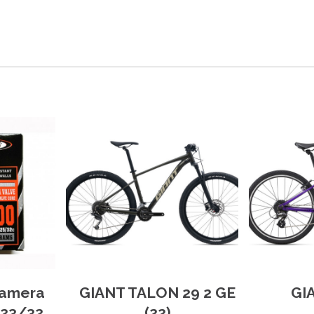
kamera
GIANT TALON 29 2 GE
GI
 23/32
(22)