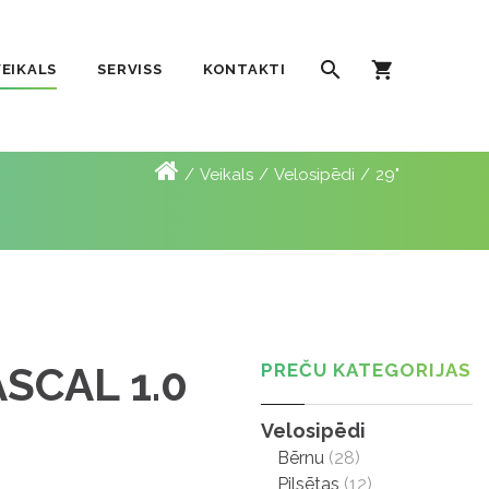
VEIKALS
SERVISS
KONTAKTI
Veikals
Velosipēdi
29"
SCAL 1.0
PREČU KATEGORIJAS
Velosipēdi
Bērnu
(28)
Pilsētas
(12)