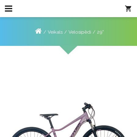
Veikals
Velosipēdi
29"