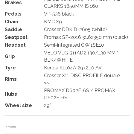
Brakes
CLARKS 1850MM IS 160
Pedals
VP-536 black
Chain
KMC X9
Saddle
Crosser DDK D-2605 (white)
Seatpost
Promax SP-2016 31.6x350 mm (black)
Headset
Semi-integrated GW 1SI110
VELO VLG-311AD2 130/130 MM *
Grip
BLK/WHITE
Tyre
Kenda K1104A 29x2.10 AV
Crosser X11 DISC PROFILE double
Rims
wall
PROMAX D602E-6S / PROMAX
Hubs
D602E-6S
Wheel size
29"
Izmērs