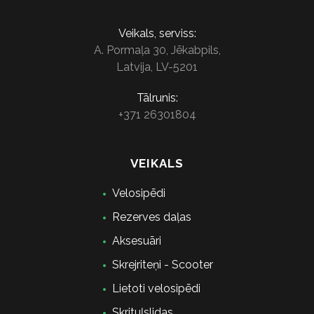
Veikals, serviss:
A. Pormaļa 30, Jēkabpils,
Latvija, LV-5201
Tālrunis:
+371 26301804
VEIKALS
Velosipēdi
Rezerves daļas
Aksesuāri
Skrejriteņi - Scooter
Lietoti velosipēdi
Skrituļslidas