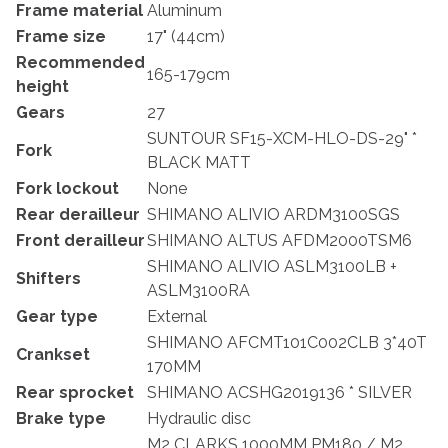
Frame material
Aluminum
Frame size
17" (44cm)
Recommended
165-179cm
height
Gears
27
SUNTOUR SF15-XCM-HLO-DS-29" *
Fork
BLACK MATT
Fork lockout
None
Rear derailleur
SHIMANO ALIVIO ARDM3100SGS
Front derailleur
SHIMANO ALTUS AFDM2000TSM6
SHIMANO ALIVIO ASLM3100LB +
Shifters
ASLM3100RA
Gear type
External
SHIMANO AFCMT101C002CLB 3*40T
Crankset
170MM
Rear sprocket
SHIMANO ACSHG2019136 * SILVER
Brake type
Hydraulic disc
M2 CLARKS 1000MM PM180 / M2