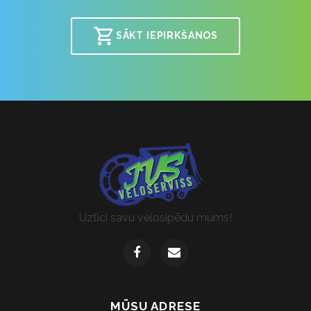
SĀKT IEPIRKŠANOS
Uztici savu velosipēdu mums!
MŪSU ADRESE