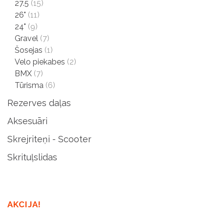
27.5
(15)
26"
(11)
24"
(9)
Gravel
(7)
Šosejas
(1)
Velo piekabes
(2)
BMX
(7)
Tūrisma
(6)
Rezerves daļas
Aksesuāri
Skrejriteņi - Scooter
Skrituļslidas
AKCIJA!